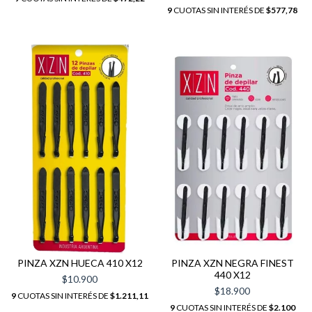
9
CUOTAS SIN INTERÉS DE
$577,78
PINZA XZN HUECA 410 X12
PINZA XZN NEGRA FINEST
440 X12
$10.900
$18.900
9
CUOTAS SIN INTERÉS DE
$1.211,11
9
CUOTAS SIN INTERÉS DE
$2.100