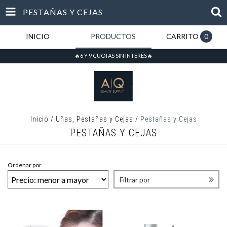
PESTAÑAS Y CEJAS
INICIO
PRODUCTOS
CARRITO
0
🔥6 Y 9 CUOTAS SIN INTERÉS🔥
Inicio
/
Uñas, Pestañas y Cejas
/
Pestañas y Cejas
PESTAÑAS Y CEJAS
Ordenar por
Filtrar por