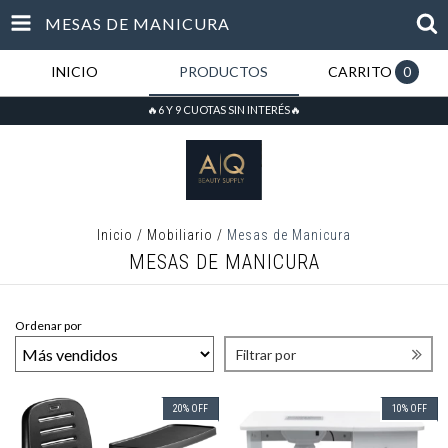
MESAS DE MANICURA
INICIO
PRODUCTOS
CARRITO
0
🔥6 Y 9 CUOTAS SIN INTERÉS🔥
Inicio
/
Mobiliario
/
Mesas de Manicura
MESAS DE MANICURA
Ordenar por
Filtrar por
20
%
OFF
10
%
OFF