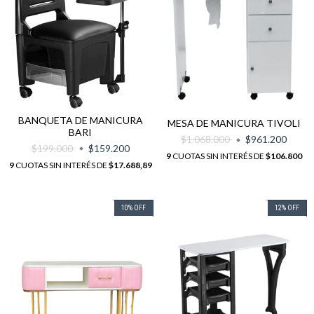
BANQUETA DE MANICURA
MESA DE MANICURA TIVOLI
BARI
$1.068.000
$961.200
$199.000
$159.200
9
CUOTAS SIN INTERÉS DE
$106.800
9
CUOTAS SIN INTERÉS DE
$17.688,89
10
%
OFF
12
%
OFF