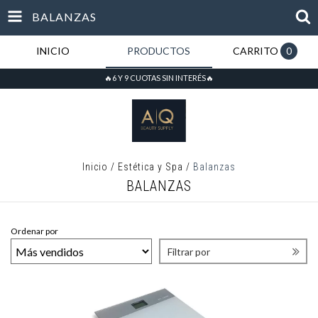
BALANZAS
INICIO
PRODUCTOS
CARRITO
0
🔥6 Y 9 CUOTAS SIN INTERÉS🔥
Inicio
/
Estética y Spa
/
Balanzas
BALANZAS
Ordenar por
Filtrar por