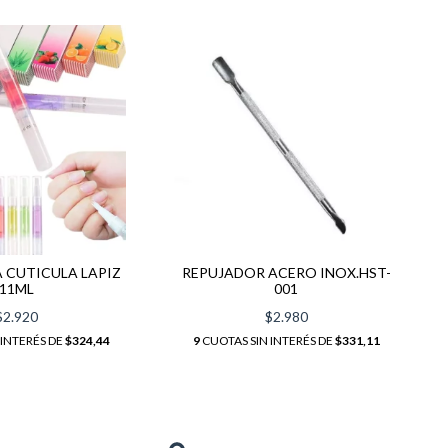
A CUTICULA LAPIZ
REPUJADOR ACERO INOX.HST-
11ML
001
$2.920
$2.980
 INTERÉS DE
$324,44
9
CUOTAS SIN INTERÉS DE
$331,11