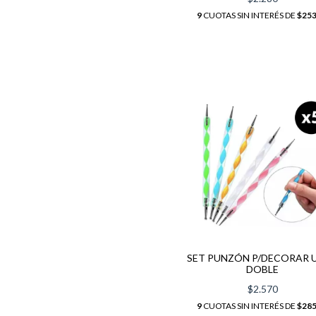
9
CUOTAS SIN INTERÉS DE
$253
SET PUNZÓN P/DECORAR 
DOBLE
$2.570
9
CUOTAS SIN INTERÉS DE
$285