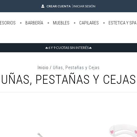
CREAR CUENTA
INICIAR SESIÓN
ESORIOS
BARBERÍA
MUEBLES
CAPILARES
ESTETICA Y SPA
🔥6 Y 9 CUOTAS SIN INTERÉS🔥
Inicio
/
Uñas, Pestañas y Cejas
UÑAS, PESTAÑAS Y CEJAS