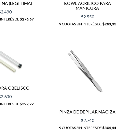
INA (LEGITIMA)
BOWL ACRILICO PARA
MANICURA
$2.490
$2.550
 INTERÉS DE
$276,67
9
CUOTAS SIN INTERÉS DE
$283,33
EDRA OBELISCO
$2.630
 INTERÉS DE
$292,22
PINZA DE DEPILAR MACIZA
$2.740
9
CUOTAS SIN INTERÉS DE
$304,44