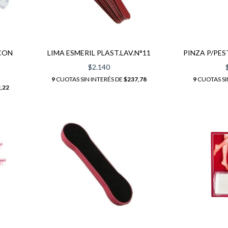
CON
LIMA ESMERIL PLAST.LAV.N°11
PINZA P/PE
$2.140
9
CUOTAS SIN INTERÉS DE
$237,78
9
CUOTAS SI
,22