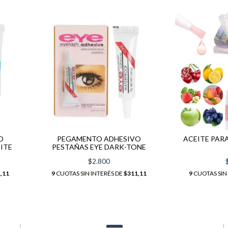
O
PEGAMENTO ADHESIVO
ACEITE PAR
ITE
PESTAÑAS EYE DARK-TONE
$2.800
,11
9
CUOTAS SIN INTERÉS DE
$311,11
9
CUOTAS SIN