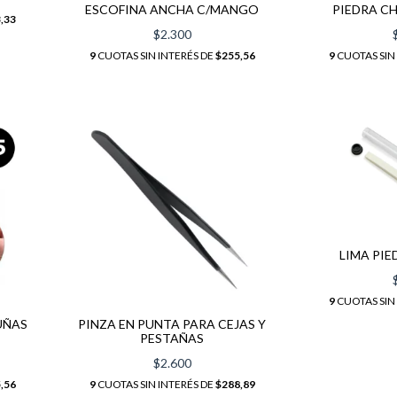
ESCOFINA ANCHA C/MANGO
PIEDRA CH
,33
$2.300
9
CUOTAS SIN INTERÉS DE
$255,56
9
CUOTAS SIN
LIMA PI
9
CUOTAS SIN
UÑAS
PINZA EN PUNTA PARA CEJAS Y
PESTAÑAS
$2.600
,56
9
CUOTAS SIN INTERÉS DE
$288,89