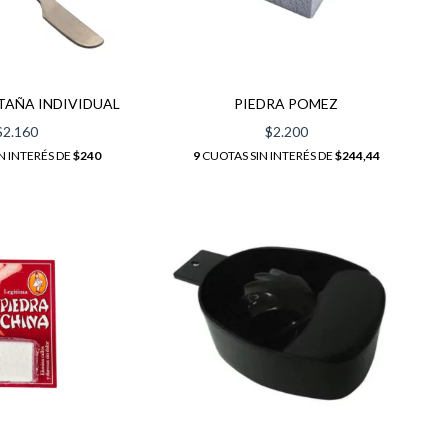
STAÑA INDIVIDUAL
PIEDRA POMEZ
$2.160
$2.200
N INTERÉS DE
$240
9
CUOTAS SIN INTERÉS DE
$244,44