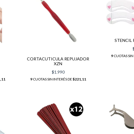
STENCIL 
9
CUOTAS SIN
CORTACUTICULA REPUJADOR
XZN
$1.990
,11
9
CUOTAS SIN INTERÉS DE
$221,11