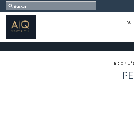
ACC
Inicio
/
Uñ
PE