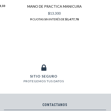
9
CUO
3,33
MANO DE PRACTICA MANICURA
$13.300
9
CUOTAS SIN INTERÉS DE
$1.477,78
SITIO SEGURO
PROTEGEMOS TUS DATOS
CONTACTANOS