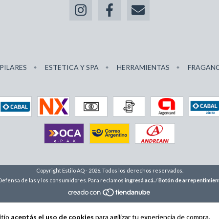
PILARES
ESTETICA Y SPA
HERRAMIENTAS
FRAGANC
Copyright Estilo AQ - 2026. Todos los derechos reservados.
Defensa de las y los consumidores. Para reclamos
ingresá acá.
/
Botón de arrepentimien
itio
aceptás el uso de cookies
para agilizar tu experiencia de compra.