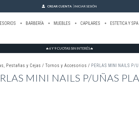
CREAR CUENTA
INICIAR SESIÓN
ESORIOS
BARBERÍA
MUEBLES
CAPILARES
ESTETICA Y SPA
🔥6 Y 9 CUOTAS SIN INTERÉS🔥
as, Pestañas y Cejas
/
Tornos y Accesorios
/
PERLAS MINI NAILS P/
RLAS MINI NAILS P/UÑAS PL