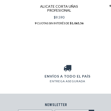
9
ALICATE CORTA UÑAS
$208,89
PROFESIONAL
$9.590
9
CUOTAS SIN INTERÉS DE
$1.065,56
ENVÍOS A TODO EL PAÍS
ENTREGA ASEGURADA
NEWSLETTER