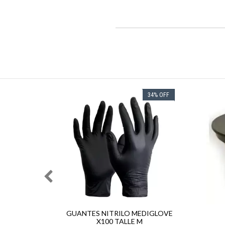
34
%
OFF
HICO
GUANTES NITRILO MEDIGLOVE
X100 TALLE M