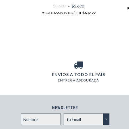
$8.600
$5.690
$96,67
9
9
CUOTAS SIN INTERÉS DE
$632,22
ENVÍOS A TODO EL PAÍS
ENTREGA ASEGURADA
NEWSLETTER