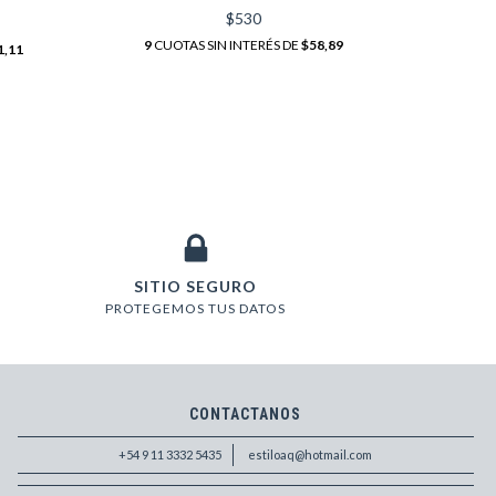
$530
9
CUO
9
CUOTAS SIN INTERÉS DE
$58,89
1,11
SITIO SEGURO
PROTEGEMOS TUS DATOS
CONTACTANOS
+54 9 11 3332 5435
estiloaq@hotmail.com