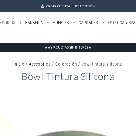
CREAR CUENTA
INICIAR SESIÓN
ESORIOS
BARBERÍA
MUEBLES
CAPILARES
ESTETICA Y SPA
🔥6 Y 9 CUOTAS SIN INTERÉS🔥
Inicio
/
Accesorios
/
Coloración
/
bowl tintura silicona
Bowl Tintura Silicona